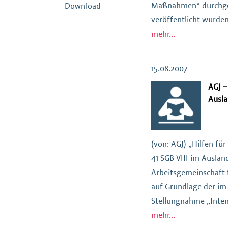
Maßnahmen“ durchgef
Download
veröffentlicht wurden
herunterladen (90,85
mehr...
15.08.2007
AGJ –
Ausl
(von: AGJ) „Hilfen für
41 SGB VIII im Auslan
Arbeitsgemeinschaft f
auf Grundlage der im
Stellungnahme „Int
§35 SGB VIII“ erarbei
mehr...