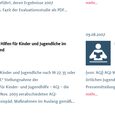
ührt, deren Ergebnisse 2007
mehr...
. Fazit der Evaluationsstudie als PDF
 KB)
09.08.2007
 Hilfen für Kinder und Jugendliche im
and
 Kinder und Jugendliche nach §§ 27, 35 oder
(von: AGJ) AGJ-
d.“ Stellungnahme der
örtlichen Jugen
ür Kinder- und Jugendhilfe – AGJ – die
Pressemitteilung
 Nov. 2003 verabschiedeten AGJ-
mehr...
ensivpäd. Maßnahmen im Auslang gemäß
tet wurden. Stellungnahme als PDF