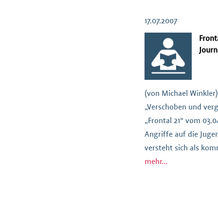
herunterladen (191,57
17.07.2007
Front
Journ
(von Michael Winkler)
„Verschoben und verg
„Frontal 21“ vom 03.0
Angriffe auf die Juge
versteht sich als kom
Forum Erziehungshilfen
mehr...
Beitrag als PDF herun