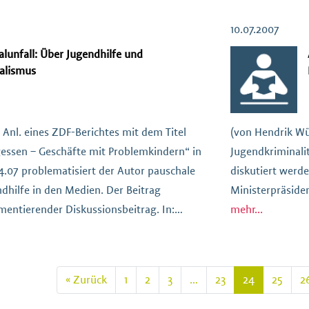
 KB)
10.07.2007
alunfall: Über Jugendhilfe und
alismus
 Anl. eines ZDF-Berichtes mit dem Titel
(von Hendrik Wüs
essen – Geschäfte mit Problemkindern“ in
Jugendkriminalit
4.07 problematisiert der Autor pauschale
diskutiert wer
ndhilfe in den Medien. Der Beitrag
Ministerpräsiden
mentierender Diskussionsbeitrag. In:
mehr...
, 13. Jahrgang 2007, Heft 3, S. 172ff
terladen (1,79 MB)
« Zurück
1
2
3
…
23
24
25
2