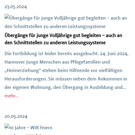
Klient*innengruppe müssen angemessene und passgenaue
23.05.2024
Leistungen erbracht werden. Die eingesetzten
Mitarbeiter*innen sind häufig Individualist*innen, verfügen
[…]
Übergänge für junge Volljährige gut begleiten – auch an
den Schnittstellen zu anderen Leistungssysteme
Die Fortbildung ist leider bereits ausgebucht. 24. Juni 2024,
Hannover Junge Menschen aus Pflegefamilien und
„Heimerziehung“ stehen beim Hilfeende vor vielfältigen
Herausforderungen. Sie müssen neben dem Ankommen in
der eigenen Wohnung, den Übergang in Ausbildung und
Arbeit und ihre Existenzsicherung bewältigen. Sie sind
mehr...
dabei weitgehend auf sich allein gestellt. Hierauf fühlen
sich viele Care Leaver […]
20.05.2024