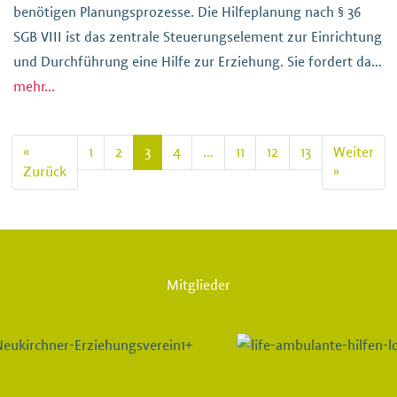
benötigen Planungsprozesse. Die Hilfeplanung nach § 36
SGB VIII ist das zentrale Steuerungselement zur Einrichtung
und Durchführung eine Hilfe zur Erziehung. Sie fordert das
aktive Zusammenwirken der Kinder, Jugendlichen, ihrer
mehr...
Eltern, Vormund*innen und der Fachkräfte von Jugendamt
und freiem Träger. […]
«
1
2
3
4
…
11
12
13
Weiter
Zurück
»
Mitglieder