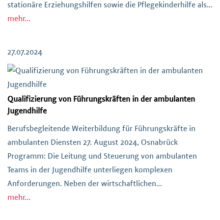
stationäre Erziehungshilfen sowie die Pflegekinderhilfe als
Teil der Infrastruktur in Kindheit und Jugend sollen neue
mehr...
Entwicklungsprozesse anregen, Rechte von jungen
Menschen einlösen sowie Schutz bieten. […]
27.07.2024
Qualifizierung von Führungskräften in der ambulanten
Jugendhilfe
Berufsbegleitende Weiterbildung für Führungskräfte in
ambulanten Diensten 27. August 2024, Osnabrück
Programm: Die Leitung und Steuerung von ambulanten
Teams in der Jugendhilfe unterliegen komplexen
Anforderungen. Neben der wirtschaftlichen
Auslastungssteuerung, erwarten die Kostenträger das
mehr...
Erreichen qualitativer Ziele und für jede unterschiedliche