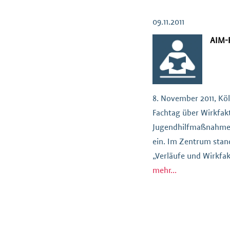
werden konnten. Zunä
der pädagogischen […
09.11.2011
AIM-F
8. November 2011, Kö
Fachtag über Wirkfak
Jugendhilfmaßnahmen
ein. Im Zentrum stan
„Verläufe und Wirkfa
Maßnahmen“ von W. Kl
mehr...
Praxis (isp), Hamburg)