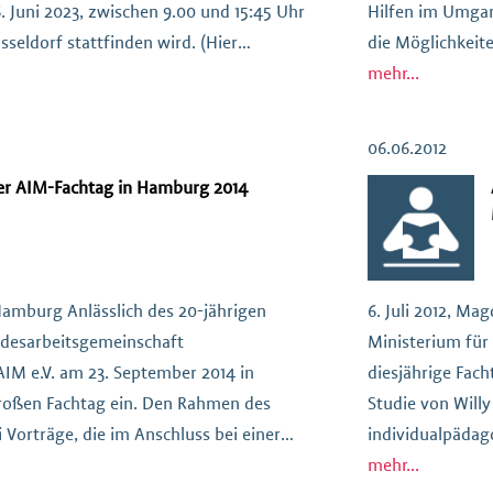
6. Juni 2023, zwischen 9.00 und 15:45 Uhr
Hilfen im Umgan
seldorf stattfinden wird. (Hier
die Möglichkeit
m-ev.de/anmeldung) Der Fachtag wurde in
Haupvortrags von
mehr...
 Prof. Dr. Enggruber von der Hochschule
Jugendamtes […
06.06.2012
r AIM-Fachtag in Hamburg 2014
Hamburg Anlässlich des 20-jährigen
6. Juli 2012, Ma
ndesarbeitsgemeinschaft
Ministerium für
AIM e.V. am 23. September 2014 in
diesjährige Fac
oßen Fachtag ein. Den Rahmen des
Studie von Will
i Vorträge, die im Anschluss bei einer
individualpädag
len Beteiligten angeregt diskutiert
seine neuesten 
mehr...