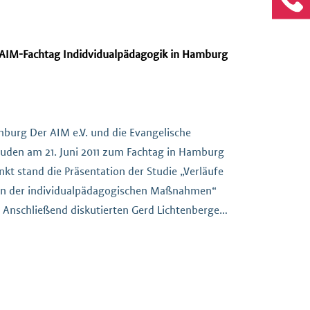
en von individualpädagogischen Maßnahmen
AIM-Fachtag Indidvidualpädagogik in Hamburg
amburg Der AIM e.V. und die Evangelische
uden am 21. Juni 2011 zum Fachtag in Hamburg
nkt stand die Präsentation der Studie „Verläufe
en der individualpädagogischen Maßnahmen“
. Anschließend diskutierten Gerd Lichtenberger
M e.V., Köln), Willy Klawe (Dipl. Soziologe,
 HH), ein Jugendlicher, […]