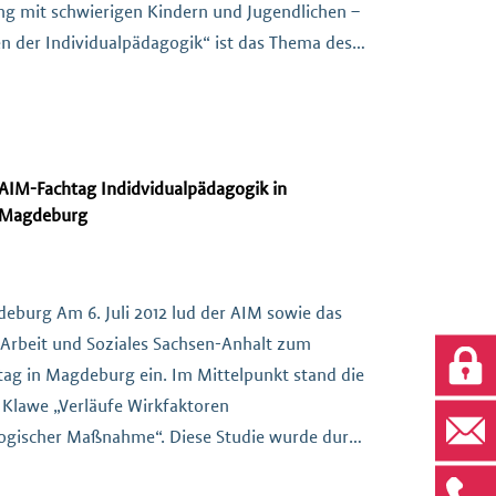
g mit schwierigen Kindern und Jugendlichen –
en der Individualpädagogik“ ist das Thema des
 Prof. Dr. Michael Macsenaere. Der Leiter des
]
AIM-Fachtag Indidvidualpädagogik in
Magdeburg
gdeburg Am 6. Juli 2012 lud der AIM sowie das
 Arbeit und Soziales Sachsen-Anhalt zum
htag in Magdeburg ein. Im Mittelpunkt stand die
y Klawe „Verläufe Wirkfaktoren
ogischer Maßnahme“. Diese Studie wurde durch
Forschungen ergänzt, die sich mit den Verläufen