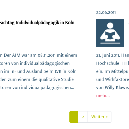
chst gab Prof. Willy Klawe mit „Palmen in
und Wirkfaktor
]
[…]
22.06.2011
achtag Indidvidualpädagogik in Köln
ln Der AIM war am 08.11.2011 mit einem
21. Juni 2011, H
toren von individualpädagogischen
Hochschule HH l
 im In- und Ausland beim LVR in Köln
ein. Im Mittelpu
den zum einem die qualitative Studie
und Wirkfaktor
ktoren von individualpädagogischen
von Willy Klawe
awe (Institut Rauhes Haus für Soziale
(Vorsitzender, AI
mehr...
, die alle am Prozess […]
isp/Rauhes Haus,
1
2
Weiter »