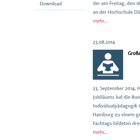
der am Freitag, den 1
Download
an der Hochschule Düs
anmelden: https://ai
mehr...
Kooperation mit Frau
[…]
23.08.2014
Große
23. September 2014, 
Jubiläums lud die Bu
Individualpädagogik 
Hamburg zu einem gr
Fachtags bildeten dre
Podiumsdebatte von al
mehr...