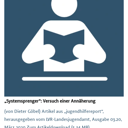
„Systemsprenger“: Versuch einer Annäherung
(von Dieter Göbel) Artikel aus „jugendhilfereport“,
herausgegeben vom LVR-Landesjugendamt, Ausgabe 03.20,
März 2020 Zum Artikeldownload (5,34 MB)