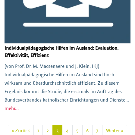
Individualpädagogische Hilfen im Ausland: Evaluation,
Effektivität, Effizienz
(von Prof. Dr. M. Macsenaere und J. Klein, IKJ)
Individualpädagogische Hilfen im Ausland sind hoch
wirksam und überdurchschnittlich effizient. Zu diesem
Ergebnis kommt die Studie, die erstmals im Auftrag des
Bundesverbandes katholischer Einrichtungen und Dienste
der Erziehungshilfen (BVkE) die Wirksamkeit von
mehr...
Jugendhilfemaßnahmen im Ausland untersucht hat. Studie
als PDF herunterladen (148,94 KB)
« Zurück
1
2
3
4
5
6
7
Weiter »