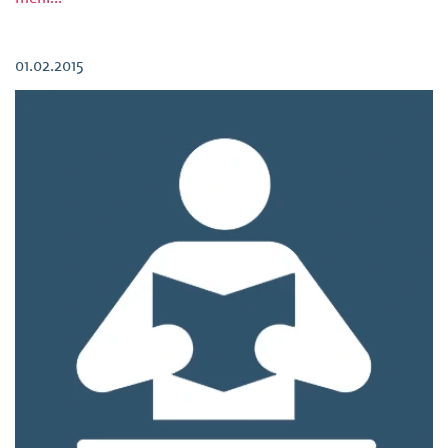
Versuche sie mit intensiv-individualpädagogischer Arbeit im
In- und Ausland aufzufangen: Wie […]
01.02.2015