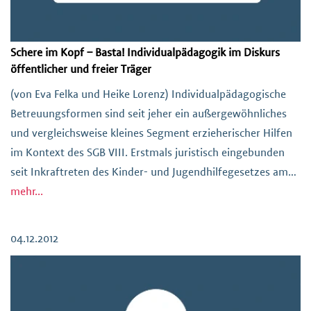
Schere im Kopf – Basta! Individualpädagogik im Diskurs
öffentlicher und freier Träger
(von Eva Felka und Heike Lorenz) Individualpädagogische
Betreuungsformen sind seit jeher ein außergewöhnliches
und vergleichsweise kleines Segment erzieherischer Hilfen
im Kontext des SGB VIII. Erstmals juristisch eingebunden
seit Inkraftreten des Kinder- und Jugendhilfegesetzes am
01.01.91, sehen sie die ausdrückliche Möglichkeit vor,
mehr...
Kindern und vor allem Jugendlichen, deren Entwicklung
durch sogenannte Regelangebote nicht angemessen
04.12.2012
gefördert werden […]