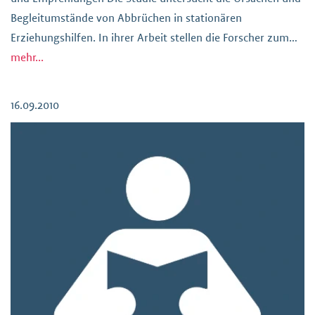
Begleitumstände von Abbrüchen in stationären
Erziehungshilfen. In ihrer Arbeit stellen die Forscher zum
einen die Behauptung auf, dass die Zahl der Abbrüche bei
mehr...
stationären Hilfen sehr viel höher liegt, als die angegebenen
Zahlen des statistischen Bundesamtes […]
16.09.2010