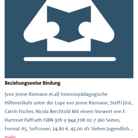
Beziehungsweise Bindung
(von Jenne Riemann et.al) Intensivpädagogische
Hilfeverläufe unter der Lupe von Jenne Riemann, Steffi Jöst,
Catrin Fischer, Nicola Berchtold Mit einem Vorwort von F.
Hartmut Paffrath ISBN 978-3-944 708-02-7 360 Seiten,
Format A5, Softcover; 24,80 €, 45,00 sFr Sieben Jugendliche
mit traumatischen biographischen Erfahrungen, sieben
mehr...