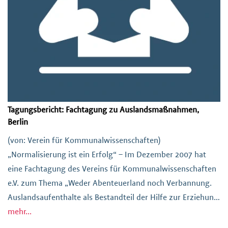
Tagungsbericht: Fachtagung zu Auslandsmaßnahmen,
Berlin
(von: Verein für Kommunalwissenschaften)
„Normalisierung ist ein Erfolg“ – Im Dezember 2007 hat
eine Fachtagung des Vereins für Kommunalwissenschaften
e.V. zum Thema „Weder Abenteuerland noch Verbannung.
Auslandsaufenthalte als Bestandteil der Hilfe zur Erziehung
(§ 27 SGB VIII)“ in Kooperation mit dem BE, AIM e.V. und
mehr...
dem BVkE stattgefunden. Tagungsbericht als PDF