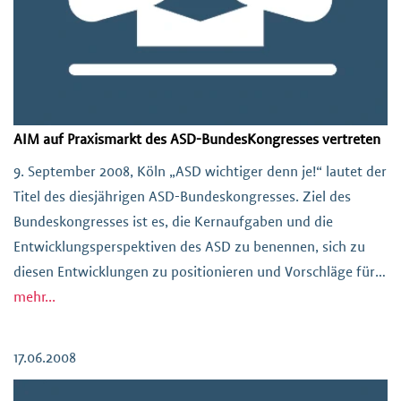
AIM auf Praxismarkt des ASD-BundesKongresses vertreten
9. September 2008, Köln „ASD wichtiger denn je!“ lautet der
Titel des diesjährigen ASD-Bundeskongresses. Ziel des
Bundeskongresses ist es, die Kernaufgaben und die
Entwicklungsperspektiven des ASD zu benennen, sich zu
diesen Entwicklungen zu positionieren und Vorschläge für
konkretes Handeln zu erarbeiten – siehe Anhang. AT-
mehr...
194_asd_kongress_080603
17.06.2008