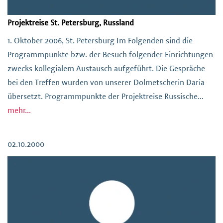
Projektreise St. Petersburg, Russland
1. Oktober 2006, St. Petersburg Im Folgenden sind die
Programmpunkte bzw. der Besuch folgender Einrichtungen
zwecks kollegialem Austausch aufgeführt. Die Gespräche
bei den Treffen wurden von unserer Dolmetscherin Daria
übersetzt. Programmpunkte der Projektreise Russische
staatliche pädagogische Herzen-Universität St. Petersburg
mehr...
Psychologisch-pädagogische Fakultät Lehrstuhl:
Sozialpädagogik und Soziale Arbeit GastgeberInnen: Prof.
02.10.2000
Dr. Svetlana Rastschetina, Leiterin des Lehrstuhls S.T. […]