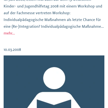
Kinder- und Jugendhilfetag 2008 mit einem Workshop und
auf der Fachmesse vertreten Workshop:
Individualpädagogische Maßnahmen als letzte Chance für
eine (Re-)Integration? Individualpädagogische Maßnahmen
stehen manchmal am Ende einer längeren
mehr...
Jugendhilfekarriere und gelten landläufig als Versuch, mit
den Mitteln der Jugendhilfe Kinder und Jugendliche mit
10.03.2008
besonderen Hilfebedarf […]