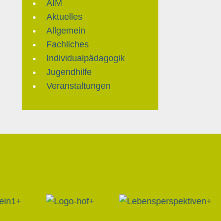
AIM
Aktuelles
Allgemein
Fachliches
Individualpädagogik
Jugendhilfe
Veranstaltungen