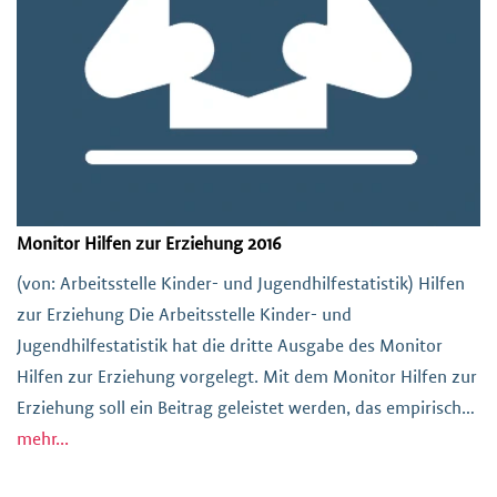
Monitor Hilfen zur Erziehung 2016
(von: Arbeitsstelle Kinder- und Jugendhilfestatistik) Hilfen
zur Erziehung Die Arbeitsstelle Kinder- und
Jugendhilfestatistik hat die dritte Ausgabe des Monitor
Hilfen zur Erziehung vorgelegt. Mit dem Monitor Hilfen zur
Erziehung soll ein Beitrag geleistet werden, das empirische
Wissen zu den Hilfen zur Erziehung zu erhöhen. Durch
mehr...
Analysen zum aktuellen Stand sowie zu Entwicklungen zu