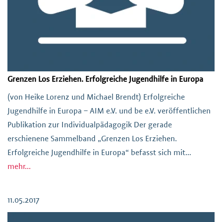
Grenzen Los Erziehen. Erfolgreiche Jugendhilfe in Europa
(von Heike Lorenz und Michael Brendt) Erfolgreiche
Jugendhilfe in Europa – AIM e.V. und be e.V. veröffentlichen
Publikation zur Individualpädagogik Der gerade
erschienene Sammelband „Grenzen Los Erziehen.
Erfolgreiche Jugendhilfe in Europa“ befasst sich mit
Erziehungshilfen in Europa über Grenzen hinweg und
mehr...
beantwortet in zahlreichen Beiträgen aus Praxis und
Wissenschaft die Frage, wie das gelingen kann? […]
11.05.2017