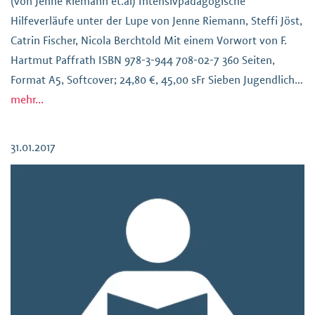
(von Jenne Riemann et.al) Intensivpädagogische
Hilfeverläufe unter der Lupe von Jenne Riemann, Steffi Jöst,
Catrin Fischer, Nicola Berchtold Mit einem Vorwort von F.
Hartmut Paffrath ISBN 978-3-944 708-02-7 360 Seiten,
Format A5, Softcover; 24,80 €, 45,00 sFr Sieben Jugendliche
mit traumatischen biographischen Erfahrungen, sieben
mehr...
Versuche sie mit intensiv-individualpädagogischer Arbeit im
In- und Ausland aufzufangen: Wie […]
31.01.2017