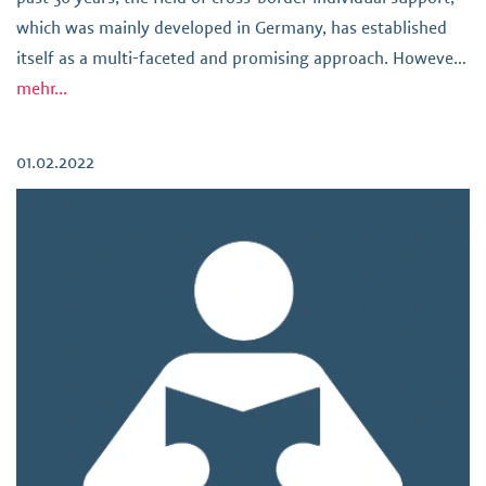
which was mainly developed in Germany, has established
itself as a multi-faceted and promising approach. However,
the heterogeneous legal situation as well as the cultural
mehr...
differences in […]
01.02.2022