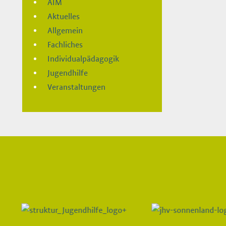
AIM
Aktuelles
Allgemein
Fachliches
Individualpädagogik
Jugendhilfe
Veranstaltungen