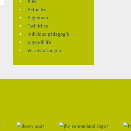
AIM
Aktuelles
Allgemein
Fachliches
Individualpädagogik
Jugendhilfe
Veranstaltungen