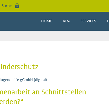
Suche
HOME
AIM
SERVICES
Kinderschutz
d Jugendhilfe gGmbH (digital)
enarbeit an Schnittstellen
erden?“