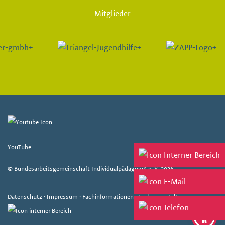
Mitglieder
YouTube
© Bundesarbeitsgemeinschaft Individualpädagogik e. V. 2026
Datenschutz
·
Impressum
·
Fachinformationen
·
Fachveranstaltungen
·