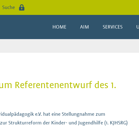
Suche
HOME
AIM
SERVICES
m Referentenentwurf des 1.
idualpädagogik e.V. hat eine Stellungnahme zum
zur Strukturreform der Kinder- und Jugendhilfe (1. KJHSRG)