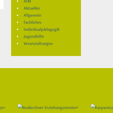
AIM
Aktuelles
Allgemein
Fachliches
Individualpädagogik
Jugendhilfe
Veranstaltungen